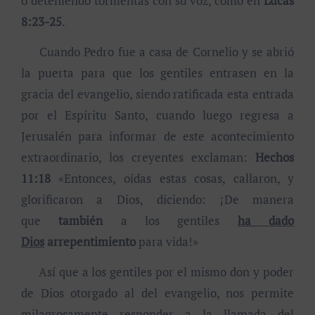
o deteniendo tormentas con su voz, como en
Lucas
8:23-25
.
Cuando Pedro fue a casa de Cornelio y se abrió
la puerta para que los gentiles entrasen en la
gracia del evangelio, siendo ratificada esta entrada
por el Espíritu Santo, cuando luego regresa a
Jerusalén para informar de este acontecimiento
extraordinario, los creyentes exclaman:
Hechos
11:18
«Entonces, oídas estas cosas, callaron, y
glorificaron a Dios, diciendo: ¡De manera
que
también
a los gentiles
ha dado
Dios
arrepentimiento
para vida!»
Así que a los gentiles por el mismo don y poder
de Dios otorgado al del evangelio, nos permite
milagrosamente responder a la llamada del