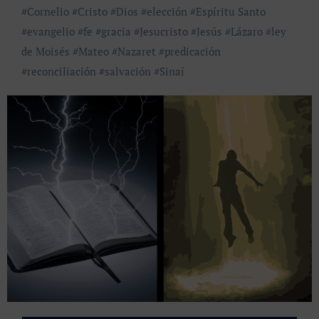
#
Cornelio
#
Cristo
#
Dios
#
elección
#
Espíritu Santo
#
evangelio
#
fe
#
gracia
#
Jesucristo
#
Jesús
#
Lázaro
#
ley
de Moisés
#
Mateo
#
Nazaret
#
predicación
#
reconciliación
#
salvación
#
Sinaí