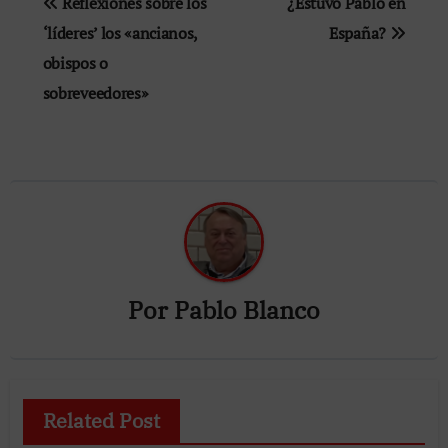
Reflexiones sobre los
¿Estuvo Pablo en
de
‘líderes’ los «ancianos,
España?
obispos o
entradas
sobreveedores»
Por
Pablo Blanco
Related Post