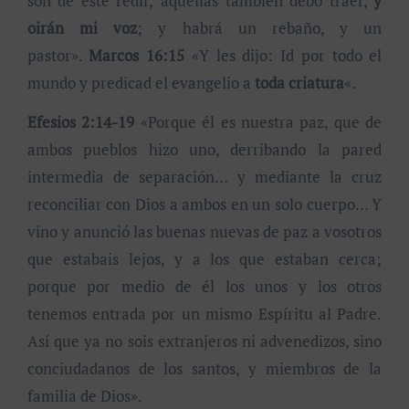
son de este redil; aquéllas también debo traer,
y
oirán mi voz
; y habrá un rebaño, y un
pastor».
Marcos 16:15
«Y les dijo: Id por todo el
mundo y predicad el evangelio a
toda criatura
«.
Efesios 2:14-19
«Porque él es nuestra paz, que de
ambos pueblos hizo uno, derribando la pared
intermedia de separación… y mediante la cruz
reconciliar con Dios a ambos en un solo cuerpo… Y
vino y anunció las buenas nuevas de paz a vosotros
que estabais lejos, y a los que estaban cerca;
porque por medio de él los unos y los otros
tenemos entrada por un mismo Espíritu al Padre.
Así que ya no sois extranjeros ni advenedizos, sino
conciudadanos de los santos, y miembros de la
familia de Dios».