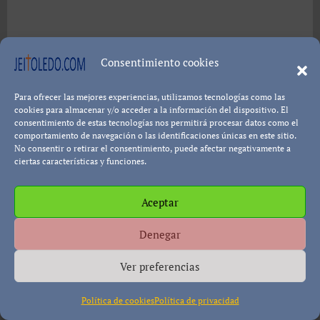
Consentimiento cookies
Para ofrecer las mejores experiencias, utilizamos tecnologías como las
cookies para almacenar y/o acceder a la información del dispositivo. El
consentimiento de estas tecnologías nos permitirá procesar datos como el
comportamiento de navegación o las identificaciones únicas en este sitio.
No consentir o retirar el consentimiento, puede afectar negativamente a
ciertas características y funciones.
Aceptar
Curiosidades de los fósiles
Denegar
Sabías que… generalmente toda la gente
Ver preferencias
cuando ve un fósil de un pez
Política de cookies
Política de privacidad
perfectamente identificado piensa que