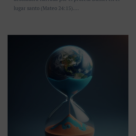
lugar santo (Mateo 24:15).…