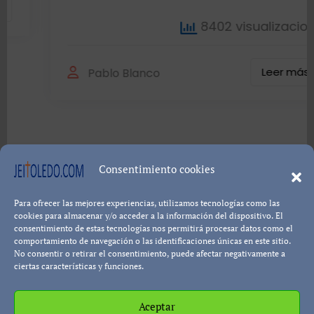
8402 visualizaciones
Leer más...
Pablo Blanco
Consentimiento cookies
Política de cookies
Política de Privacidad
Descargo de
Para ofrecer las mejores experiencias, utilizamos tecnologías como las
Responsabilidad
cookies para almacenar y/o acceder a la información del dispositivo. El
consentimiento de estas tecnologías nos permitirá procesar datos como el
comportamiento de navegación o las identificaciones únicas en este sitio.
No consentir o retirar el consentimiento, puede afectar negativamente a
ciertas características y funciones.
Copyright © All rights reserved
|
Paper News
por
Themeansar
.
Aceptar