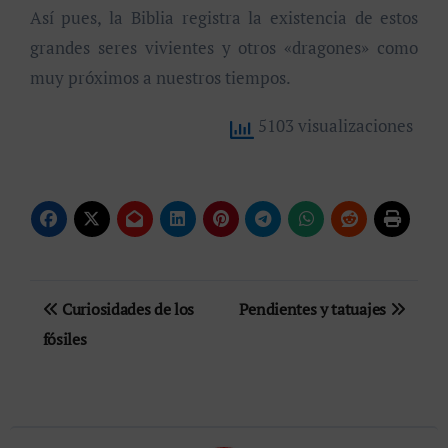
Así pues, la Biblia registra la existencia de estos
grandes seres vivientes y otros «dragones» como
muy próximos a nuestros tiempos.
5103 visualizaciones
Navegación
Curiosidades de los
Pendientes y tatuajes
de
fósiles
entradas