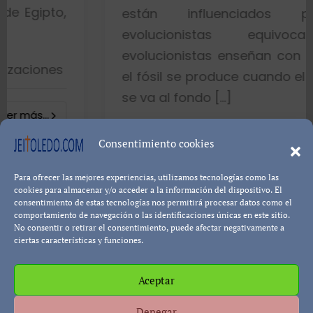
están influenciados por idea
evolucionistas equivocadas. Lo
evolucionistas enseñan con gráficos q
el fósil se produce cuando el pez muere
se va al fondo […]
8402 visualizacione
Consentimiento cookies
Leer más...
Para ofrecer las mejores experiencias, utilizamos tecnologías como las
Pablo Blanco
cookies para almacenar y/o acceder a la información del dispositivo. El
consentimiento de estas tecnologías nos permitirá procesar datos como el
comportamiento de navegación o las identificaciones únicas en este sitio.
No consentir o retirar el consentimiento, puede afectar negativamente a
ciertas características y funciones.
Aceptar
Política de cookies
Política de Privacidad
Descargo de
Denegar