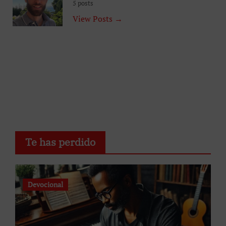
5 posts
View Posts →
Te has perdido
Devocional