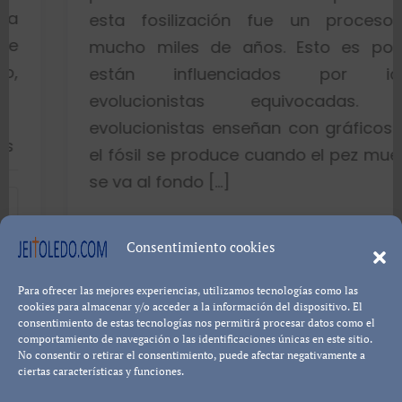
esta fosilización fue un proceso de
mucho miles de años. Esto es porque
están influenciados por ideas
evolucionistas equivocadas. Los
evolucionistas enseñan con gráficos que
el fósil se produce cuando el pez muere y
se va al fondo […]
8402 visualizaciones
Consentimiento cookies
Leer más...
Pablo Blanco
Para ofrecer las mejores experiencias, utilizamos tecnologías como las
cookies para almacenar y/o acceder a la información del dispositivo. El
consentimiento de estas tecnologías nos permitirá procesar datos como el
comportamiento de navegación o las identificaciones únicas en este sitio.
No consentir o retirar el consentimiento, puede afectar negativamente a
ciertas características y funciones.