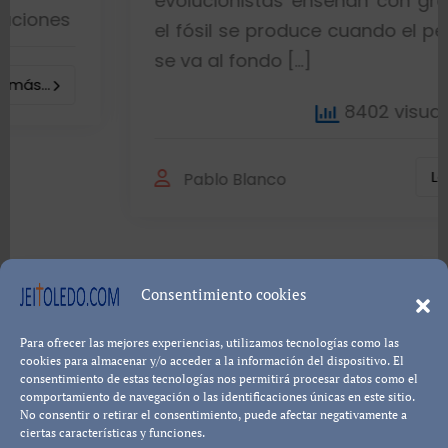
evolucionistas enseñan con gráficos que
el fósil se produce cuando el pez muere y
se va al fondo […]
8402 visualizaciones
Leer más...
Pablo Blanco
Consentimiento cookies
Para ofrecer las mejores experiencias, utilizamos tecnologías como las
Política de cookies
Política de Privacidad
Descargo de
cookies para almacenar y/o acceder a la información del dispositivo. El
consentimiento de estas tecnologías nos permitirá procesar datos como el
Responsabilidad
comportamiento de navegación o las identificaciones únicas en este sitio.
No consentir o retirar el consentimiento, puede afectar negativamente a
ciertas características y funciones.