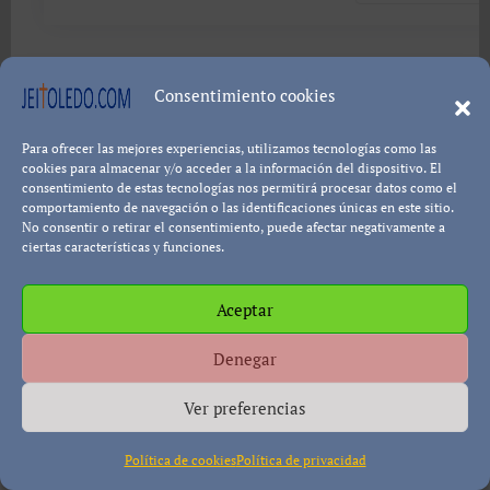
Consentimiento cookies
Política de cookies
Política de Privacidad
Descargo de
Responsabilidad
Para ofrecer las mejores experiencias, utilizamos tecnologías como las
cookies para almacenar y/o acceder a la información del dispositivo. El
consentimiento de estas tecnologías nos permitirá procesar datos como el
comportamiento de navegación o las identificaciones únicas en este sitio.
No consentir o retirar el consentimiento, puede afectar negativamente a
Copyright © All rights reserved
|
Paper News
por
ciertas características y funciones.
Themeansar
.
Aceptar
Denegar
Ver preferencias
Política de cookies
Política de privacidad