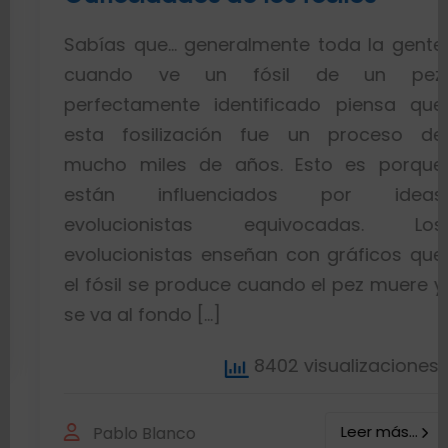
S
bías que… generalmente toda la gente
c
uando ve un fósil de un pez
q
rfectamente identificado piensa que
a
ta fosilización fue un proceso de
t
cho miles de años. Esto es porque
l
stán influenciados por ideas
e
olucionistas equivocadas. Los
d
olucionistas enseñan con gráficos que
 fósil se produce cuando el pez muere y
 va al fondo […]
8402 visualizaciones
Leer más...
Pablo Blanco