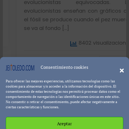
evolucionistas equivocadas. Los
evolucionistas enseñan con gráficos que
el fósil se produce cuando el pez muere y
se va al fondo […]
8402 visualizaciones
Leer más...
Pablo Blanco
Consentimiento cookies
Para ofrecer las mejores experiencias, utilizamos tecnologías como las
cookies para almacenar y/o acceder a la información del dispositivo. El
consentimiento de estas tecnologías nos permitirá procesar datos como el
comportamiento de navegación o las identificaciones únicas en este sitio.
No consentir o retirar el consentimiento, puede afectar negativamente a
ciertas características y funciones.
Política de cookies
Política de Privacidad
Descargo de
Responsabilidad
Aceptar