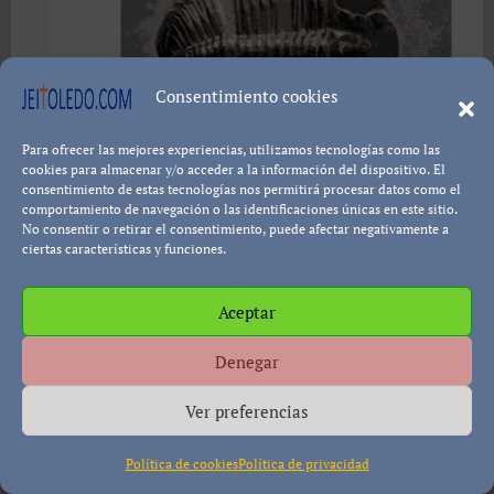
Consentimiento cookies
Para ofrecer las mejores experiencias, utilizamos tecnologías como las
cookies para almacenar y/o acceder a la información del dispositivo. El
consentimiento de estas tecnologías nos permitirá procesar datos como el
Los
osidades de los fósiles
comportamiento de navegación o las identificaciones únicas en este sitio.
No consentir o retirar el consentimiento, puede afectar negativamente a
ciertas características y funciones.
Sab
s que… generalmente toda la gente
cien
ndo ve un fósil de un pez
Aceptar
que 
ectamente identificado piensa que
anim
Denegar
 fosilización fue un proceso de
tier
o miles de años. Esto es porque
Ver preferencias
la B
án influenciados por ideas
en l
ucionistas equivocadas. Los
Política de cookies
Política de privacidad