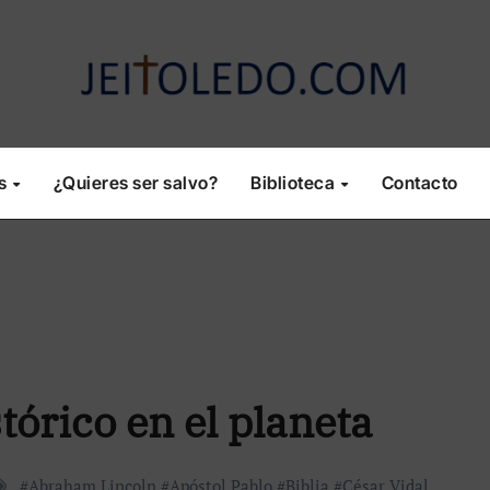
os
¿Quieres ser salvo?
Biblioteca
Contacto
órico en el planeta
#
Abraham Lincoln
#
Apóstol Pablo
#
Biblia
#
César Vidal