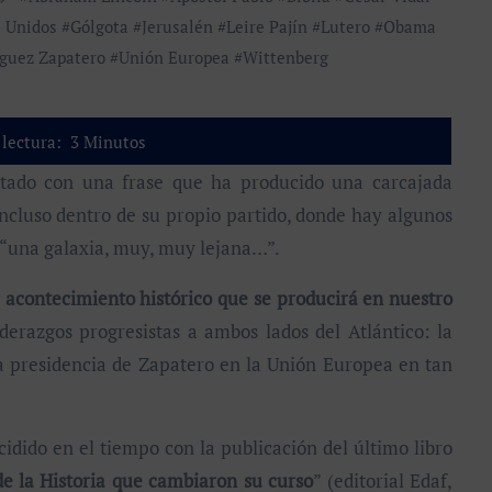
 Unidos
#
Gólgota
#
Jerusalén
#
Leire Pajín
#
Lutero
#
Obama
guez Zapatero
#
Unión Europea
#
Wittenberg
lectura:
3
Minutos
cluso dentro de su propio partido, donde hay algunos
a “una galaxia, muy, muy lejana…”.
o
acontecimiento histórico que se producirá en nuestro
derazgos progresistas a ambos lados del Atlántico: la
a presidencia de Zapatero en la Unión Europea en tan
dido en el tiempo con la publicación del último libro
 la Historia que cambiaron su curso
” (editorial Edaf,