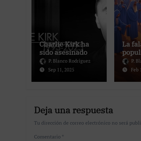
Charlie Kirk ha
La fal
sido asesinado
popu
P. Blanco Rodríguez
P. B
Sep 11, 2025
Feb 
Deja una respuesta
Tu dirección de correo electrónico no será publi
Comentario
*