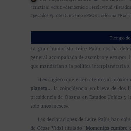
#
cristiani
#
cruz
#
democrácia
#
esclavitud
#
Estados
#
pecados
#
protestantismo
#
PSOE
#
reforma
#
Rodrí
Tiempo de 
La gran humorista Leire Pajín nos ha deleitado con una frase que ha producido una carcajada
general acompañada de asombro y estupor, in
que mandarían a la política interplanetaria 
«Les sugiero que estén atentos al próxim
planeta…
la coincidencia en breve de dos li
presidencia de Obama en Estados Unidos y l
sólo unos meses».
Las declaraciones de Leire Pajín han coinci
de César Vidal titulado “
Momentos cumbre de