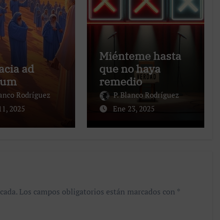
Miénteme hasta
acia ad
que no haya
lum
remedio
lanco Rodríguez
P. Blanco Rodríguez
11, 2025
Ene 23, 2025
cada.
Los campos obligatorios están marcados con
*