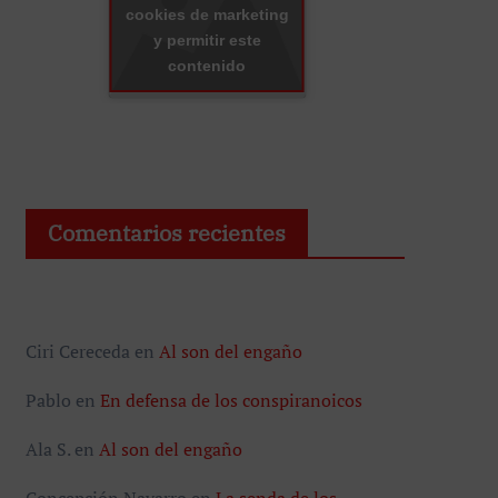
cookies de marketing
y permitir este
contenido
Comentarios recientes
Ciri Cereceda
en
Al son del engaño
Pablo
en
En defensa de los conspiranoicos
Ala S.
en
Al son del engaño
Concepción Navarro
en
La senda de los