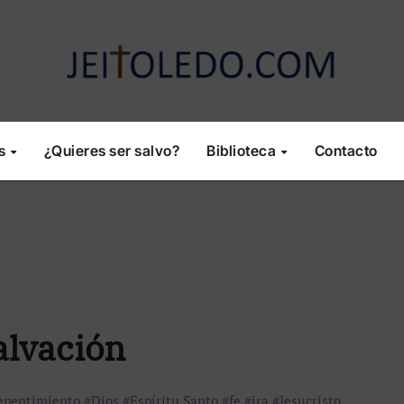
os
¿Quieres ser salvo?
Biblioteca
Contacto
alvación
epentimiento
#
Dios
#
Espíritu Santo
#
fe
#
ira
#
Jesucristo