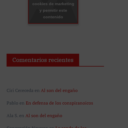
cookies de marketing
y permitir este
contenido
Comentarios recientes
Ciri Cereceda
en
Al son del engaño
Pablo
en
En defensa de los conspiranoicos
Ala S.
en
Al son del engaño
Concepción Navarro
en
La senda de los