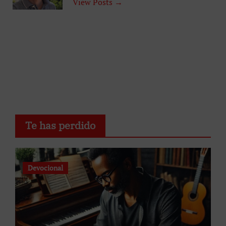
View Posts →
Te has perdido
Devocional