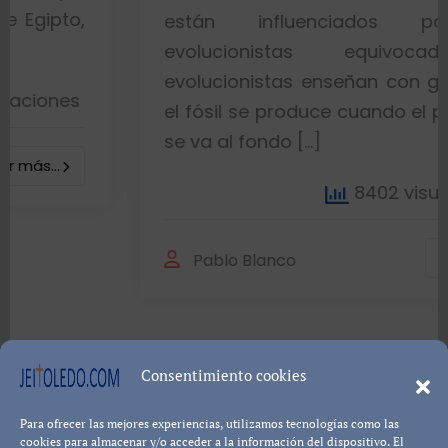
están influenciados por ideas
evolucionistas equivocadas. Los
evolucionistas enseñan con gráficos que
el fósil se produce cuando el pez muere y
se va al fondo […]
8402 visualizaciones
Leer más...
Pablo Blanco
Consentimiento cookies
Para ofrecer las mejores experiencias, utilizamos tecnologías como las
Política de cookies
Política de Privacidad
Descargo de
cookies para almacenar y/o acceder a la información del dispositivo. El