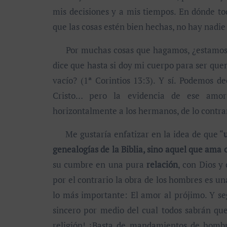
mis decisiones y a mis tiempos. En dónde to
que las cosas estén bien hechas, no hay nadie
Por muchas cosas que hagamos, ¿estamos ta
dice que hasta si doy mi cuerpo para ser quem
vacío? (1ª Corintios 13:3). Y sí. Podemos 
Cristo… pero la evidencia de ese amor
horizontalmente a los hermanos, de lo contr
Me gustaría enfatizar en la idea de que “
genealogías de la Biblia, sino aquel que ama
su cumbre en una pura
relación
, con Dios y
por el contrario la obra de los hombres es u
lo más importante: El amor al prójimo. Y se
sincero por medio del cual todos sabrán que
religión! ¡Basta de mandamientos de homb