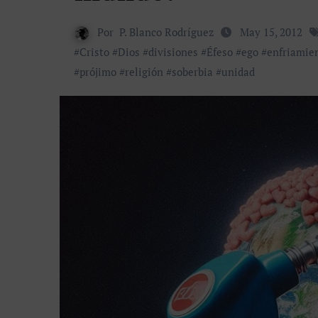
Por
P. Blanco Rodríguez
May 15, 2012
#
Cristo
#
Dios
#
divisiones
#
Éfeso
#
ego
#
enfriamie
#
prójimo
#
religión
#
soberbia
#
unidad