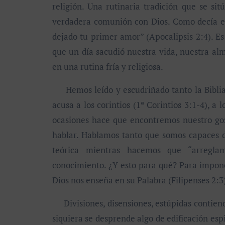
religión. Una rutinaria tradición que se sit
verdadera comunión con Dios. Como decía el 
dejado tu primer amor” (Apocalipsis 2:4). Es
que un día sacudió nuestra vida, nuestra alm
en una rutina fría y religiosa.
Hemos leído y escudriñado tanto la Biblia 
acusa a los corintios (1ª Corintios 3:1-4), a
ocasiones hace que encontremos nuestro goz
hablar. Hablamos tanto que somos capaces d
teórica mientras hacemos que “arregl
conocimiento. ¿Y esto para qué? Para imponer
Dios nos enseña en su Palabra (Filipenses 2:3
Divisiones, disensiones, estúpidas contiend
siquiera se desprende algo de edificación espi