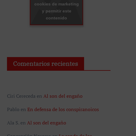
cookies de marketing
y permitir este
contenido
Comentarios recientes
Ciri Cereceda
en
Al son del engaño
Pablo
en
En defensa de los conspiranoicos
Ala S.
en
Al son del engaño
Concepción Navarro
en
La senda de los