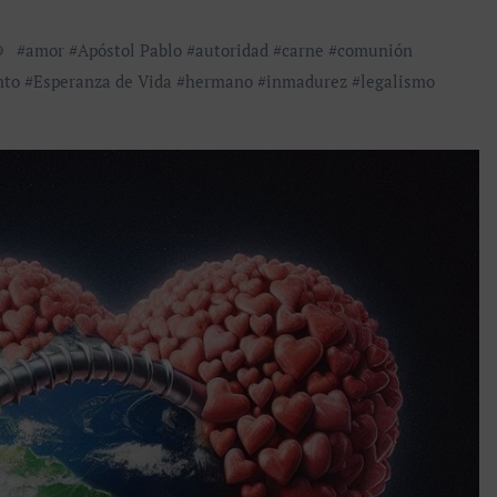
#
amor
#
Apóstol Pablo
#
autoridad
#
carne
#
comunión
nto
#
Esperanza de Vida
#
hermano
#
inmadurez
#
legalismo