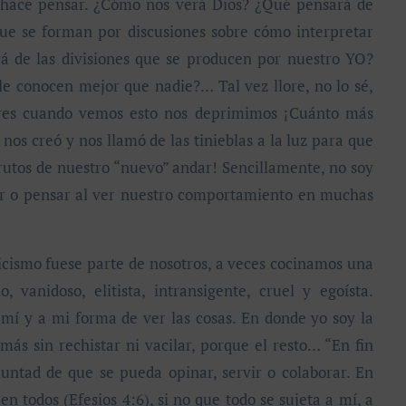
e hace pensar. ¿Cómo nos verá Dios? ¿Qué pensará de
que se forman por discusiones sobre cómo interpretar
á de las divisiones que se producen por nuestro YO?
e conocen mejor que nadie?… Tal vez llore, no lo sé,
mbres cuando vemos esto nos deprimimos ¡Cuánto más
nos creó y nos llamó de las tinieblas a la luz para que
frutos de nuestro “nuevo” andar! Sencillamente, no soy
tir o pensar al ver nuestro comportamiento en muchas
cismo fuese parte de nosotros, a veces cocinamos una
, vanidoso, elitista, intransigente, cruel y egoísta.
mí y a mi forma de ver las cosas. En donde yo soy la
más sin rechistar ni vacilar, porque el resto… “En fin
untad de que se pueda opinar, servir o colaborar. En
en todos (Efesios 4:6), si no que todo se sujeta a mí, a