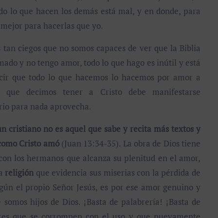
do lo que hacen los demás está mal, y en donde, para
 mejor para hacerlas que yo.
n ciegos que no somos capaces de ver que la Biblia
ado y no tengo amor, todo lo que hago es inútil y está
decir que todo lo que hacemos lo hacemos por amor a
 que decimos tener a Cristo debe manifestarse
ario para nada aprovecha.
un cristiano no es aquel que sabe y recita más textos y
 como Cristo amó
(Juan 13:34-35). La obra de Dios tiene
 con los hermanos que alcanza su plenitud en el amor,
na
religión
que evidencia sus miserias con la pérdida de
gún el propio Señor Jesús, es por ese amor genuino y
 somos hijos de Dios. ¡Basta de palabrería! ¡Basta de
res que se corrompen con el uso y que nuevamente