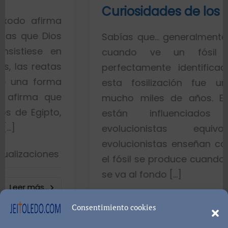
Curiosidades de los fósiles
Sabías que… generalmente toda la gent
cuando ve un fósil de un pe
perfectamente identificado piensa qu
esta fosilización fue un proceso d
mucho miles de años. Esto es porqu
están influenciados por idea
evolucionistas equivocadas. Lo
evolucionistas enseñan con gráficos qu
el fósil se produce cuando el pez muere 
se va al fondo […]
8402 visualizacione
Consentimiento cookies