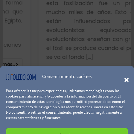
esta fosilización fue un proceso d
mucho miles de años. Esto es porqu
están influenciados por idea
evolucionistas equivocadas. Lo
evolucionistas enseñan con gráficos qu
el fósil se produce cuando el pez muere 
se va al fondo […]
8402 visualizaciones
Consentimiento cookies
Leer más...
Para ofrecer las mejores experiencias, utilizamos tecnologías como las
Pablo Blanco
cookies para almacenar y/o acceder a la información del dispositivo. El
consentimiento de estas tecnologías nos permitirá procesar datos como el
comportamiento de navegación o las identificaciones únicas en este sitio.
No consentir o retirar el consentimiento, puede afectar negativamente a
ciertas características y funciones.