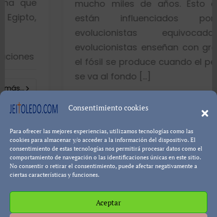
mucho miles de años. Esto es porque
están influenciados por ideas
evolucionistas equivocadas. Los
evolucionistas enseñan con gráficos que
el fósil se produce cuando el pez muere y
se va al fondo […]
8402 visualizaciones
Consentimiento cookies
Para ofrecer las mejores experiencias, utilizamos tecnologías como las
Leer más...
Pablo Blanco
cookies para almacenar y/o acceder a la información del dispositivo. El
consentimiento de estas tecnologías nos permitirá procesar datos como el
comportamiento de navegación o las identificaciones únicas en este sitio.
No consentir o retirar el consentimiento, puede afectar negativamente a
ciertas características y funciones.
Aceptar