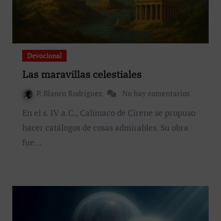
Devocional
Las maravillas celestiales
P. Blanco Rodríguez
No hay comentarios
En el s. IV a.C., Calímaco de Cirene se propuso
hacer catálogos de cosas admirables. Su obra
fue…