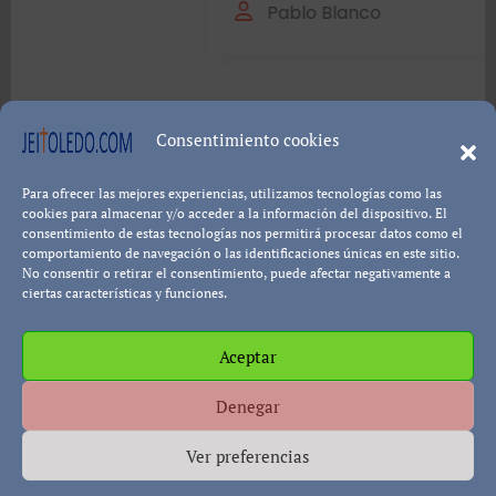
Leer más...
Pablo Blanco
Consentimiento cookies
Para ofrecer las mejores experiencias, utilizamos tecnologías como las
Política de cookies
Política de Privacidad
Descargo de
cookies para almacenar y/o acceder a la información del dispositivo. El
consentimiento de estas tecnologías nos permitirá procesar datos como el
Responsabilidad
comportamiento de navegación o las identificaciones únicas en este sitio.
No consentir o retirar el consentimiento, puede afectar negativamente a
ciertas características y funciones.
Copyright © All rights reserved
|
Paper News
por
Aceptar
Themeansar
.
Denegar
Ver preferencias