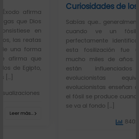
Curiosidades de los fósiles
ma
os
Sabías que… generalmente toda la ge
en
cuando ve un fósil de un p
as
perfectamente identificado piensa 
ma
esta fosilización fue un proceso
ue
mucho miles de años. Esto es por
o,
están influenciados por ide
evolucionistas equivocadas. 
evolucionistas enseñan con gráficos 
es
el fósil se produce cuando el pez muer
se va al fondo […]
8402 visualizacio