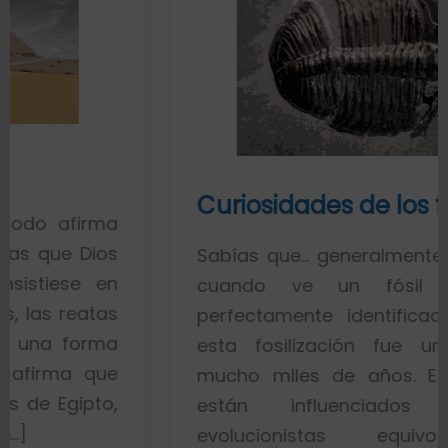
Curiosidades de los fósiles
irma
Dios
Sabías que… generalmente toda la 
 en
cuando ve un fósil de un 
atas
perfectamente identificado piensa
rma
esta fosilización fue un proces
que
mucho miles de años. Esto es po
pto,
están influenciados por i
evolucionistas equivocadas.