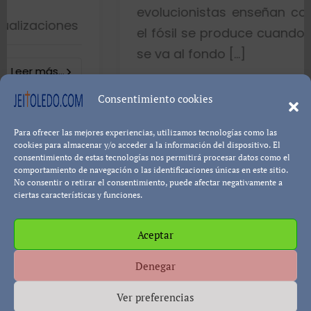
evolucionistas enseñan con gráfico
nes
el fósil se produce cuando el pez mu
se va al fondo […]
.
8402 visualizaci
Consentimiento cookies
Para ofrecer las mejores experiencias, utilizamos tecnologías como las
Leer más
Pablo Blanco
cookies para almacenar y/o acceder a la información del dispositivo. El
consentimiento de estas tecnologías nos permitirá procesar datos como el
comportamiento de navegación o las identificaciones únicas en este sitio.
No consentir o retirar el consentimiento, puede afectar negativamente a
ciertas características y funciones.
Aceptar
Política de cookies
Política de Privacidad
Descargo de
Denegar
Responsabilidad
Ver preferencias