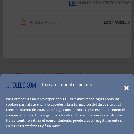
8402 visualizaciones
Leer más...
Pablo Blanco
Política de cookies
Política de Privacidad
Descargo de
Responsabilidad
Consentimiento cookies
Para ofrecer las mejores experiencias, utilizamos tecnologías como las
cookies para almacenar y/o acceder a la información del dispositivo. El
Copyright © All rights reserved
|
Paper News
por
consentimiento de estas tecnologías nos permitirá procesar datos como el
comportamiento de navegación o las identificaciones únicas en este sitio.
Themeansar
.
No consentir o retirar el consentimiento, puede afectar negativamente a
ciertas características y funciones.