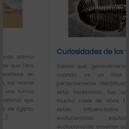
Curiosidades de los fósiles
a
s
Sabías que… generalmente toda la gen
n
cuando ve un fósil de un p
s
perfectamente identificado piensa q
a
esta fosilización fue un proceso 
e
mucho miles de años. Esto es porq
,
están influenciados por ide
evolucionistas equivocadas. L
evolucionistas enseñan con gráficos q