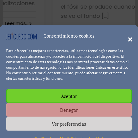
s
el fósil se produce cuando el pez muer
se va al fondo […]
8402 visualizacion
Consentimiento cookies
Para ofrecer las mejores experiencias, utilizamos tecnologías como las
Leer más...
Pablo Blanco
cookies para almacenar y/o acceder a la información del dispositivo. El
consentimiento de estas tecnologías nos permitirá procesar datos como el
comportamiento de navegación o las identificaciones únicas en este sitio.
No consentir o retirar el consentimiento, puede afectar negativamente a
ciertas características y funciones.
Aceptar
Política de cookies
Política de Privacidad
Descargo de
Denegar
Responsabilidad
Ver preferencias