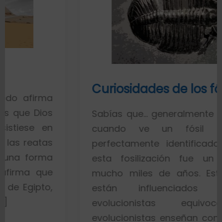
Curiosidades de los fósiles
a
s
Sabías que… generalmente toda la gen
n
cuando ve un fósil de un pe
s
perfectamente identificado piensa q
a
esta fosilización fue un proceso 
e
mucho miles de años. Esto es porq
,
están influenciados por idea
evolucionistas equivocadas. Lo
evolucionistas enseñan con gráficos q