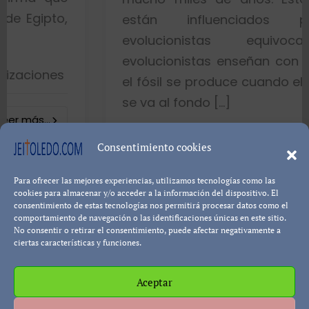
están influenciados por idea
evolucionistas equivocadas. Lo
evolucionistas enseñan con gráficos q
el fósil se produce cuando el pez muere
se va al fondo […]
8402 visualizacione
Consentimiento cookies
Para ofrecer las mejores experiencias, utilizamos tecnologías como las
Leer más...
Pablo Blanco
cookies para almacenar y/o acceder a la información del dispositivo. El
consentimiento de estas tecnologías nos permitirá procesar datos como el
comportamiento de navegación o las identificaciones únicas en este sitio.
No consentir o retirar el consentimiento, puede afectar negativamente a
ciertas características y funciones.
Aceptar
Política de cookies
Política de Privacidad
Descargo de