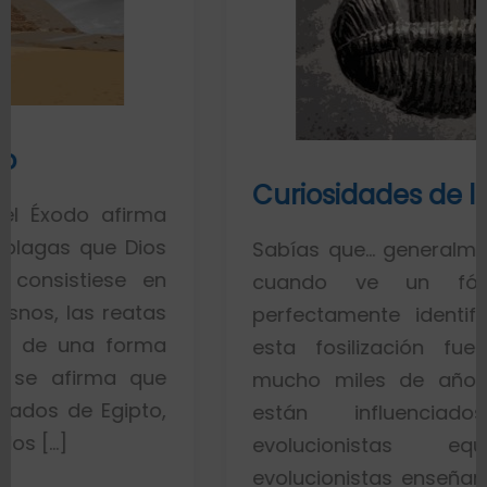
Curiosidades de los fósiles
ma
os
Sabías que… generalmente toda la ge
en
cuando ve un fósil de un 
tas
perfectamente identificado piensa 
ma
esta fosilización fue un proceso
ue
mucho miles de años. Esto es por
o,
están influenciados por id
evolucionistas equivocadas. 
evolucionistas enseñan con gráficos