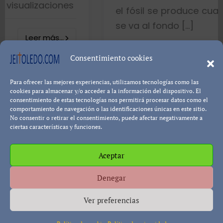
es
el fósil se produce cuando el pez mue
se va al fondo […]
8402 visualizacio
Consentimiento cookies
Para ofrecer las mejores experiencias, utilizamos tecnologías como las
Leer más..
Pablo Blanco
cookies para almacenar y/o acceder a la información del dispositivo. El
consentimiento de estas tecnologías nos permitirá procesar datos como el
comportamiento de navegación o las identificaciones únicas en este sitio.
No consentir o retirar el consentimiento, puede afectar negativamente a
ciertas características y funciones.
Aceptar
Política de cookies
Política de Privacidad
Descargo de
Denegar
Responsabilidad
Ver preferencias