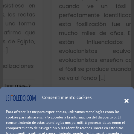
n
cuando ve un fósil de un pe
s
perfectamente identificado piensa q
a
esta fosilización fue un proceso 
e
mucho miles de años. Esto es porq
,
están influenciados por idea
evolucionistas equivocadas. L
evolucionistas enseñan con gráficos q
el fósil se produce cuando el pez muere
se va al fondo […]
8402 visualizacione
Consentimiento cookies
Para ofrecer las mejores experiencias, utilizamos tecnologías como las
Leer más...
Pablo Blanco
cookies para almacenar y/o acceder a la información del dispositivo. El
consentimiento de estas tecnologías nos permitirá procesar datos como el
comportamiento de navegación o las identificaciones únicas en este sitio.
No consentir o retirar el consentimiento, puede afectar negativamente a