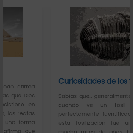
Curiosidades de los fósiles
a
s
Sabías que… generalmente toda la gen
n
cuando ve un fósil de un p
s
perfectamente identificado piensa q
a
esta fosilización fue un proceso 
e
mucho miles de años. Esto es porq