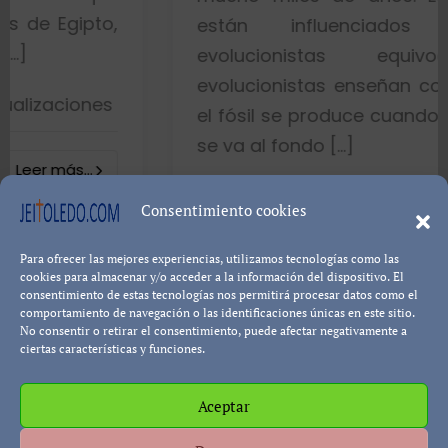
,
están influenciados por ide
evolucionistas equivocadas. L
evolucionistas enseñan con gráficos q
s
el fósil se produce cuando el pez muere
se va al fondo […]
8402 visualizacion
Consentimiento cookies
Leer más...
Para ofrecer las mejores experiencias, utilizamos tecnologías como las
Pablo Blanco
cookies para almacenar y/o acceder a la información del dispositivo. El
consentimiento de estas tecnologías nos permitirá procesar datos como el
comportamiento de navegación o las identificaciones únicas en este sitio.
No consentir o retirar el consentimiento, puede afectar negativamente a
ciertas características y funciones.
Aceptar
Política de cookies
Política de Privacidad
Descargo de