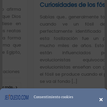
Curiosidades de los fósiles
a
s
Sabías que… generalmente toda la gen
n
cuando ve un fósil de un p
s
perfectamente identificado piensa q
a
esta fosilización fue un proceso 
e
mucho miles de años. Esto es porq
,
están influenciados por ide
evolucionistas equivocadas. L
evolucionistas enseñan con gráficos q
el fósil se produce cuando el pez muere
se va al fondo […]
8402 visualizacion
Consentimiento cookies