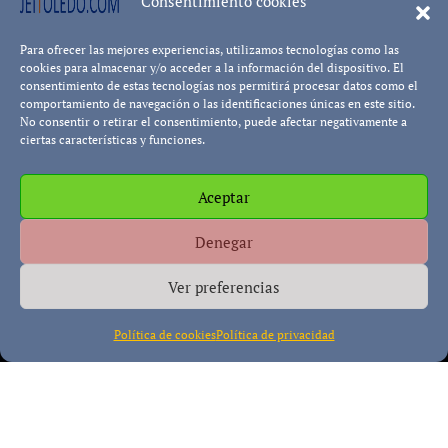
Consentimiento cookies
Leer más...
Para ofrecer las mejores experiencias, utilizamos tecnologías como las
Pablo Blanco
cookies para almacenar y/o acceder a la información del dispositivo. El
consentimiento de estas tecnologías nos permitirá procesar datos como el
comportamiento de navegación o las identificaciones únicas en este sitio.
No consentir o retirar el consentimiento, puede afectar negativamente a
ciertas características y funciones.
Aceptar
Política de cookies
Política de Privacidad
Descargo de
Denegar
Responsabilidad
Ver preferencias
Política de cookies
Política de privacidad
Copyright © All rights reserved
|
Paper News
por
Themeansar
.