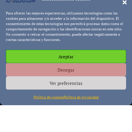
Para ofrecer las mejores experiencias, utilizamos tecnologías como las
Leer más...
Pablo Blanco
cookies para almacenar y/o acceder a la información del dispositivo. El
consentimiento de estas tecnologías nos permitirá procesar datos como el
comportamiento de navegación o las identificaciones únicas en este sitio.
No consentir o retirar el consentimiento, puede afectar negativamente a
ciertas características y funciones.
Aceptar
Política de cookies
Política de Privacidad
Descargo de
Denegar
Responsabilidad
Ver preferencias
Política de cookies
Política de privacidad
Copyright © All rights reserved
|
Paper News
por
Themeansar
.