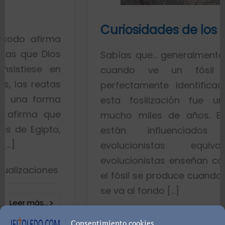
Curiosidades de los fósiles
Sabías que… generalmente toda la gent
cuando ve un fósil de un pe
perfectamente identificado piensa qu
esta fosilización fue un proceso d
mucho miles de años. Esto es porqu
están influenciados por idea
evolucionistas equivocadas. Lo
evolucionistas enseñan con gráficos qu
el fósil se produce cuando el pez muere 
se va al fondo […]
8402 visualizacione
Consentimiento cookies