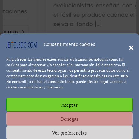
evolucionistas enseñan con gráficos 
s
el fósil se produce cuando el pez muer
se va al fondo […]
8402 visualizacion
Consentimiento cookies
Para ofrecer las mejores experiencias, utilizamos tecnologías como las
Leer más...
Pablo Blanco
cookies para almacenar y/o acceder a la información del dispositivo. El
consentimiento de estas tecnologías nos permitirá procesar datos como el
comportamiento de navegación o las identificaciones únicas en este sitio.
No consentir o retirar el consentimiento, puede afectar negativamente a
ciertas características y funciones.
Aceptar
Política de cookies
Política de Privacidad
Descargo de
Denegar
Responsabilidad
Ver preferencias