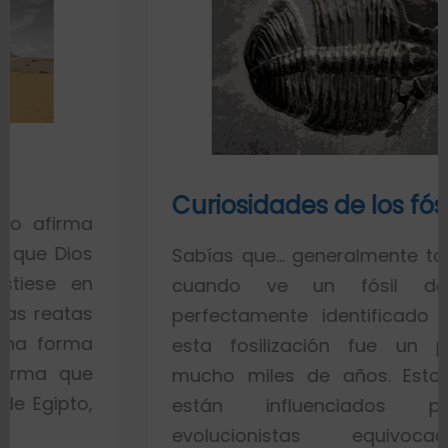
Curiosidades de los fósiles
ma
os
Sabías que… generalmente toda la ge
en
cuando ve un fósil de un p
as
perfectamente identificado piensa 
ma
esta fosilización fue un proceso
ue
mucho miles de años. Esto es por
o,
están influenciados por ide
evolucionistas equivocadas. L