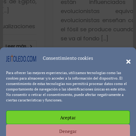
to,
están influenciados por id
evolucionistas equivocadas. 
evolucionistas enseñan con gráficos
es
el fósil se produce cuando el pez mue
se va al fondo […]
8402 visualizacio
Consentimiento cookies
Para ofrecer las mejores experiencias, utilizamos tecnologías como las
Leer más.
Pablo Blanco
cookies para almacenar y/o acceder a la información del dispositivo. El
consentimiento de estas tecnologías nos permitirá procesar datos como el
comportamiento de navegación o las identificaciones únicas en este sitio.
No consentir o retirar el consentimiento, puede afectar negativamente a
ciertas características y funciones.
Aceptar
Política de cookies
Política de Privacidad
Descargo de
Denegar