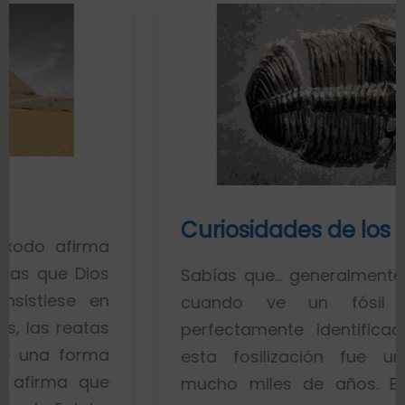
Curiosidades de los fósiles
rma
ios
Sabías que… generalmente toda la g
 en
cuando ve un fósil de un 
tas
perfectamente identificado piensa
rma
esta fosilización fue un proces
que
mucho miles de años. Esto es po