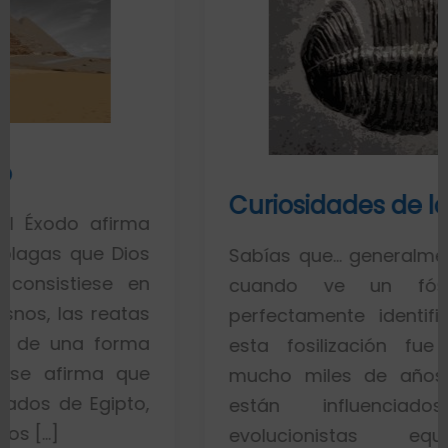
Curiosidades de los fósiles
rma
ios
Sabías que… generalmente toda la g
 en
cuando ve un fósil de un 
tas
perfectamente identificado piensa
rma
esta fosilización fue un proces
que
mucho miles de años. Esto es po
to,
están influenciados por id
evolucionistas equivocadas. 