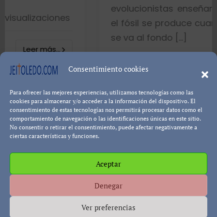
evolucionistas enseñan con gráficos
nes
el fósil se produce cuando el pez mue
se va al fondo […]
8402 visualizaci
Consentimiento cookies
Para ofrecer las mejores experiencias, utilizamos tecnologías como las
Leer más.
Pablo Blanco
cookies para almacenar y/o acceder a la información del dispositivo. El
consentimiento de estas tecnologías nos permitirá procesar datos como el
comportamiento de navegación o las identificaciones únicas en este sitio.
No consentir o retirar el consentimiento, puede afectar negativamente a
ciertas características y funciones.
Aceptar
Política de cookies
Política de Privacidad
Descargo de
Denegar
Responsabilidad
Ver preferencias