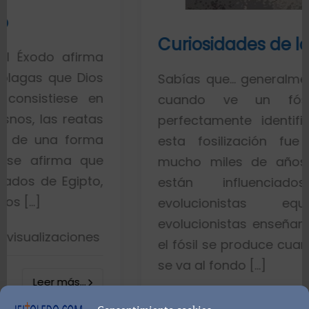
Curiosidades de los fósiles
firma
 Dios
Sabías que… generalmente toda la
e en
cuando ve un fósil de un
eatas
perfectamente identificado piens
orma
esta fosilización fue un proce
 que
mucho miles de años. Esto es p
ipto,
están influenciados por i
evolucionistas equivocadas
evolucionistas enseñan con gráfic
ones
el fósil se produce cuando el pez m
se va al fondo […]
...
8402 visualizac