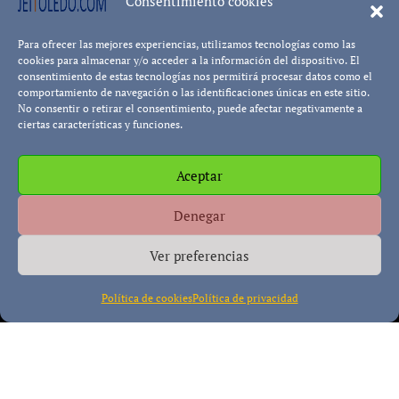
Consentimiento cookies
Leer má
Para ofrecer las mejores experiencias, utilizamos tecnologías como las
Pablo Blanco
cookies para almacenar y/o acceder a la información del dispositivo. El
consentimiento de estas tecnologías nos permitirá procesar datos como el
comportamiento de navegación o las identificaciones únicas en este sitio.
No consentir o retirar el consentimiento, puede afectar negativamente a
ciertas características y funciones.
Aceptar
Política de cookies
Política de Privacidad
Descargo de
Denegar
Responsabilidad
Ver preferencias
Política de cookies
Política de privacidad
Copyright © All rights reserved
|
Paper News
por
Themeansar
.