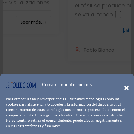
nes
el fósil se produce cuando el pez mu
se va al fondo […]
.
8402 visualizaci
Leer más
Pablo Blanco
Consentimiento cookies
Para ofrecer las mejores experiencias, utilizamos tecnologías como las
Política de cookies
Política de Privacidad
Descargo de
cookies para almacenar y/o acceder a la información del dispositivo. El
consentimiento de estas tecnologías nos permitirá procesar datos como el
Responsabilidad
comportamiento de navegación o las identificaciones únicas en este sitio.
No consentir o retirar el consentimiento, puede afectar negativamente a
ciertas características y funciones.