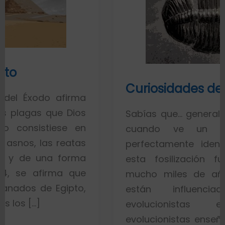
Curiosidades de los fósiles
irma
Dios
Sabías que… generalmente toda la 
 en
cuando ve un fósil de un 
atas
perfectamente identificado piensa
rma
esta fosilización fue un proces
que
mucho miles de años. Esto es po
pto,
están influenciados por i
evolucionistas equivocadas.
evolucionistas enseñan con gráfico