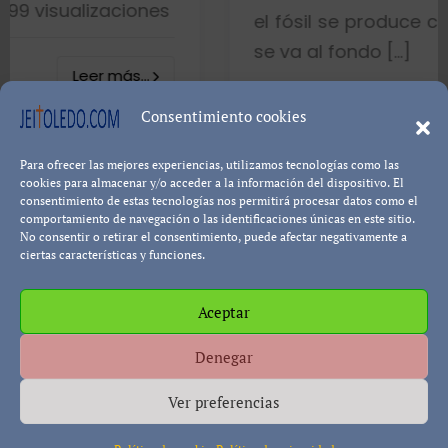
ones
el fósil se produce cuando el pez mu
se va al fondo […]
..
8402 visualizac
Consentimiento cookies
Para ofrecer las mejores experiencias, utilizamos tecnologías como las
Leer más
Pablo Blanco
cookies para almacenar y/o acceder a la información del dispositivo. El
consentimiento de estas tecnologías nos permitirá procesar datos como el
comportamiento de navegación o las identificaciones únicas en este sitio.
No consentir o retirar el consentimiento, puede afectar negativamente a
ciertas características y funciones.
Aceptar
Política de cookies
Política de Privacidad
Descargo de
Denegar
Responsabilidad
Ver preferencias