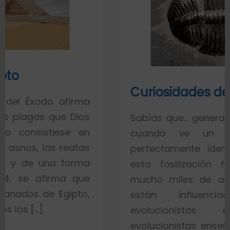
Curiosidades de los fósiles
irma
Dios
Sabías que… generalmente toda la 
e en
cuando ve un fósil de un
atas
perfectamente identificado piens
orma
esta fosilización fue un proce
 que
mucho miles de años. Esto es p
pto,
están influenciados por i
evolucionistas equivocadas.
evolucionistas enseñan con gráfico