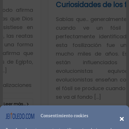
Curiosidades de los fósiles
a
s
Sabías que… generalmente toda la gen
n
cuando ve un fósil de un p
s
perfectamente identificado piensa q
a
esta fosilización fue un proceso 
e
mucho miles de años. Esto es porq
,
están influenciados por ide
evolucionistas equivocadas. L
evolucionistas enseñan con gráficos q
s
el fósil se produce cuando el pez muer
se va al fondo […]
8402 visualizacion
Consentimiento cookies