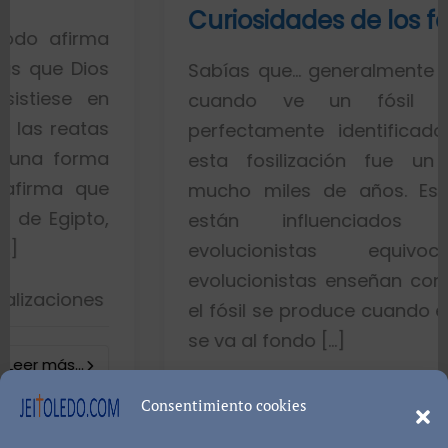
Curiosidades de los fósiles
ma
os
Sabías que… generalmente toda la ge
en
cuando ve un fósil de un p
as
perfectamente identificado piensa 
ma
esta fosilización fue un proceso
ue
mucho miles de años. Esto es por
o,
están influenciados por ide
evolucionistas equivocadas. L
evolucionistas enseñan con gráficos 
s
el fósil se produce cuando el pez muer
se va al fondo […]
8402 visualizacion
Consentimiento cookies