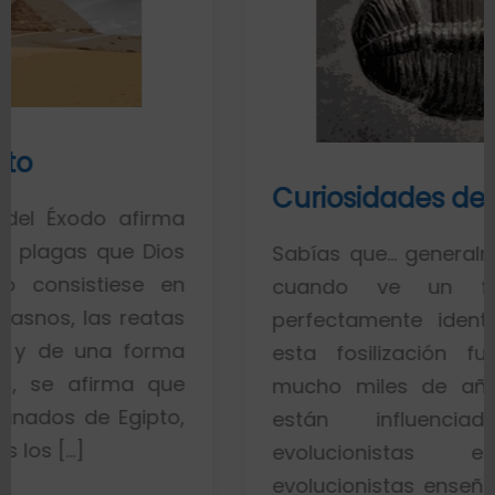
Curiosidades de los fósiles
afirma
e Dios
Sabías que… generalmente toda l
ese en
cuando ve un fósil de u
 reatas
perfectamente identificado pie
 forma
esta fosilización fue un pro
ma que
mucho miles de años. Esto es
gipto,
están influenciados por
evolucionistas equivocada
evolucionistas enseñan con gráfi