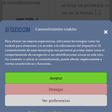
ciones
el fósil se produce cuando el pez
se va al fondo […]
ás...
8402 visualiz
Consentimiento cookies
Para ofrecer las mejores experiencias, utilizamos tecnologías como las
Leer 
Pablo Blanco
cookies para almacenar y/o acceder a la información del dispositivo. El
consentimiento de estas tecnologías nos permitirá procesar datos como el
comportamiento de navegación o las identificaciones únicas en este sitio.
No consentir o retirar el consentimiento, puede afectar negativamente a
ciertas características y funciones.
Aceptar
Política de cookies
Política de Privacidad
Descargo de
Denegar
Responsabilidad
Ver preferencias