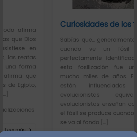
Curiosidades de los fósiles
ma
os
Sabías que… generalmente toda la ge
en
cuando ve un fósil de un p
as
perfectamente identificado piensa 
ma
esta fosilización fue un proceso 
ue
mucho miles de años. Esto es porq
o,
están influenciados por ide
evolucionistas equivocadas. L
evolucionistas enseñan con gráficos 
s
el fósil se produce cuando el pez muer
se va al fondo […]