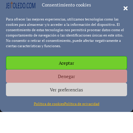
8402 visualizacion
Consentimiento cookies
Para ofrecer las mejores experiencias, utilizamos tecnologías como las
Leer más...
Pablo Blanco
cookies para almacenar y/o acceder a la información del dispositivo. El
consentimiento de estas tecnologías nos permitirá procesar datos como el
comportamiento de navegación o las identificaciones únicas en este sitio.
No consentir o retirar el consentimiento, puede afectar negativamente a
ciertas características y funciones.
Aceptar
Política de cookies
Política de Privacidad
Descargo de
Denegar
Responsabilidad
Ver preferencias
Política de cookies
Política de privacidad
Copyright © All rights reserved
|
Paper News
por
Themeansar
.