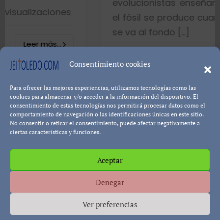
evolucionistas enseñan con gráficos
es
el fósil se produce cuando el pez mue
se va al fondo […]
8402 visualizaci
Consentimiento cookies
Para ofrecer las mejores experiencias, utilizamos tecnologías como las
Leer más.
Pablo Blanco
cookies para almacenar y/o acceder a la información del dispositivo. El
consentimiento de estas tecnologías nos permitirá procesar datos como el
comportamiento de navegación o las identificaciones únicas en este sitio.
No consentir o retirar el consentimiento, puede afectar negativamente a
ciertas características y funciones.
Aceptar
Política de cookies
Política de Privacidad
Descargo de
Denegar
Responsabilidad
Ver preferencias