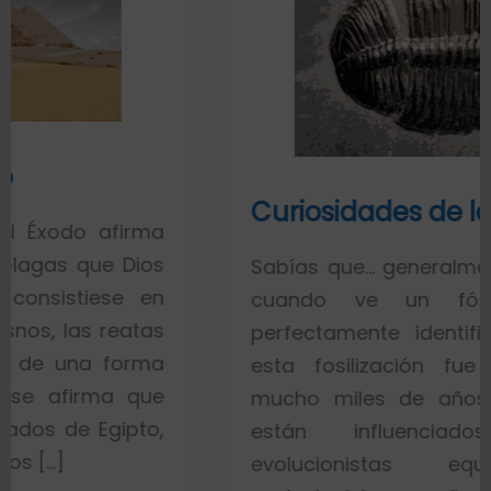
Curiosidades de los fósiles
rma
ios
Sabías que… generalmente toda la g
 en
cuando ve un fósil de un 
tas
perfectamente identificado piensa
rma
esta fosilización fue un proces
que
mucho miles de años. Esto es po
to,
están influenciados por id
evolucionistas equivocadas. 