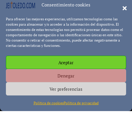
8402 visualizaci
Consentimiento cookies
Para ofrecer las mejores experiencias, utilizamos tecnologías como las
Leer más.
Pablo Blanco
cookies para almacenar y/o acceder a la información del dispositivo. El
consentimiento de estas tecnologías nos permitirá procesar datos como el
comportamiento de navegación o las identificaciones únicas en este sitio.
No consentir o retirar el consentimiento, puede afectar negativamente a
ciertas características y funciones.
Aceptar
Política de cookies
Política de Privacidad
Descargo de
Denegar
Responsabilidad
Ver preferencias
Política de cookies
Política de privacidad
Copyright © All rights reserved
|
Paper News
por
Themeansar
.