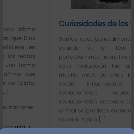
Curiosidades de los fósiles
rma
ios
Sabías que… generalmente toda la g
 en
cuando ve un fósil de un 
atas
perfectamente identificado piensa
rma
esta fosilización fue un proces
que
mucho miles de años. Esto es po
to,
están influenciados por id
evolucionistas equivocadas.
evolucionistas enseñan con gráfico
nes
el fósil se produce cuando el pez mu
se va al fondo […]
.