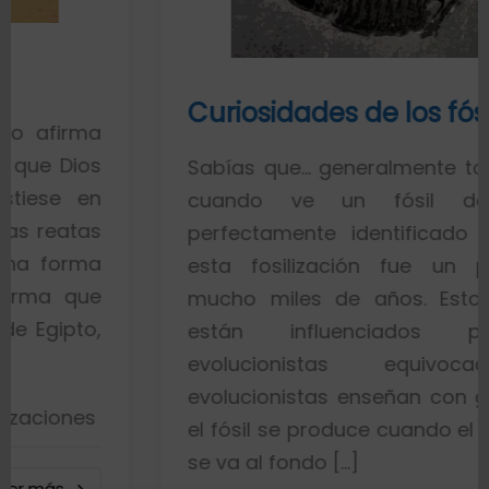
Curiosidades de los fósiles
Sabías que… generalmente toda la gente
cuando ve un fósil de un pez
perfectamente identificado piensa que
esta fosilización fue un proceso de
mucho miles de años. Esto es porque
están influenciados por ideas
evolucionistas equivocadas. Los
evolucionistas enseñan con gráficos que
el fósil se produce cuando el pez muere y
se va al fondo […]