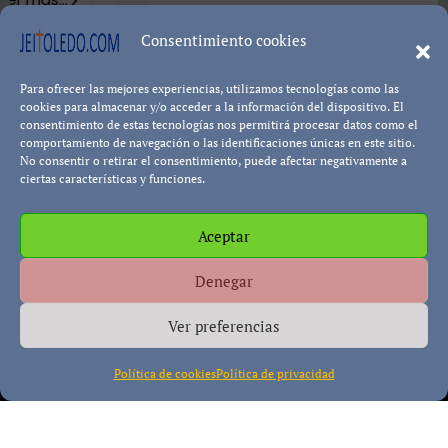
8402 visualizaciones
Consentimiento cookies
Para ofrecer las mejores experiencias, utilizamos tecnologías como las
Leer más...
Pablo Blanco
cookies para almacenar y/o acceder a la información del dispositivo. El
consentimiento de estas tecnologías nos permitirá procesar datos como el
comportamiento de navegación o las identificaciones únicas en este sitio.
No consentir o retirar el consentimiento, puede afectar negativamente a
ciertas características y funciones.
Aceptar
Política de cookies
Política de Privacidad
Descargo de
Denegar
Responsabilidad
Ver preferencias
Política de cookies
Política de privacidad
Copyright © All rights reserved
|
Paper News
por
Themeansar
.