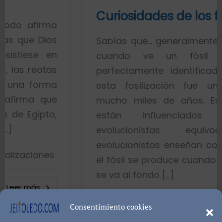
Curiosidades de los fósiles
ma
os
Sabías que… generalmente toda la ge
en
cuando ve un fósil de un p
as
perfectamente identificado piensa 
ma
esta fosilización fue un proceso
ue
mucho miles de años. Esto es por
o,
están influenciados por ide
evolucionistas equivocadas. 
evolucionistas enseñan con gráficos 
es
el fósil se produce cuando el pez muer
se va al fondo […]
8402 visualizacio
Consentimiento cookies