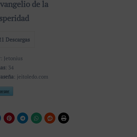
evangelio de la
speridad
21
Descargas
r
: Jetonius
nas
: 34
raseña
: jeitoledo.com
argar