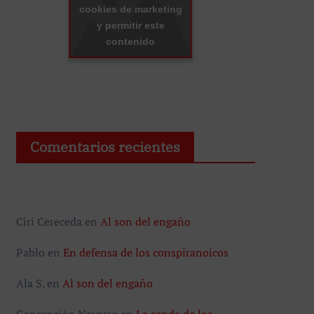
cookies de marketing
y permitir este
contenido
Comentarios recientes
Ciri Cereceda
en
Al son del engaño
Pablo
en
En defensa de los conspiranoicos
Ala S.
en
Al son del engaño
Concepción Navarro
en
La senda de los