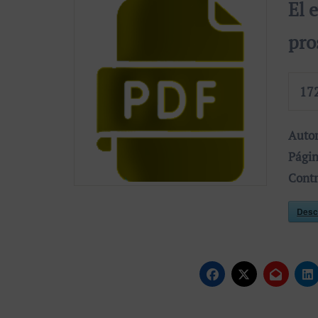
El 
pro
17
Auto
Pági
Cont
Desc