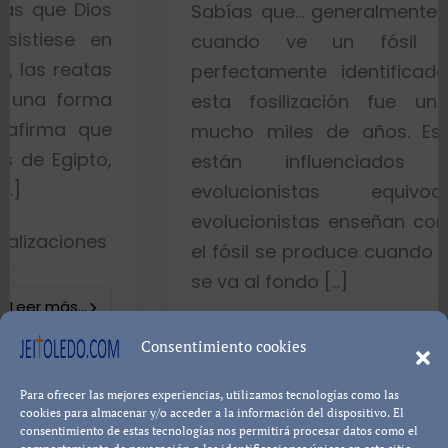
os
Sabías que… generalmente toda la ge
en
cuando ve un fósil de un p
as
perfectamente identificado piensa 
ma
esta fosilización fue un proceso 
ue
mucho miles de años. Esto es porq
o,
están influenciados por ide
evolucionistas equivocadas. L
evolucionistas enseñan con gráficos 
s
el fósil se produce cuando el pez muer
se va al fondo […]
8402 visualizacion
Consentimiento cookies
Para ofrecer las mejores experiencias, utilizamos tecnologías como las
Leer más...
Pablo Blanco
cookies para almacenar y/o acceder a la información del dispositivo. El
consentimiento de estas tecnologías nos permitirá procesar datos como el