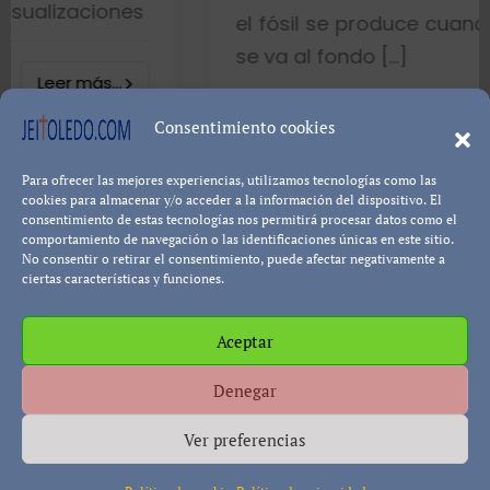
es
el fósil se produce cuando el pez muer
se va al fondo […]
8402 visualizacio
Consentimiento cookies
Para ofrecer las mejores experiencias, utilizamos tecnologías como las
Leer más..
Pablo Blanco
cookies para almacenar y/o acceder a la información del dispositivo. El
consentimiento de estas tecnologías nos permitirá procesar datos como el
comportamiento de navegación o las identificaciones únicas en este sitio.
No consentir o retirar el consentimiento, puede afectar negativamente a
ciertas características y funciones.
Aceptar
Política de cookies
Política de Privacidad
Descargo de
Denegar
Responsabilidad
Ver preferencias