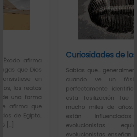
Curiosidades de los fósiles
ma
os
Sabías que… generalmente toda la ge
en
cuando ve un fósil de un p
as
perfectamente identificado piensa 
ma
esta fosilización fue un proceso
ue
mucho miles de años. Esto es por
o,
están influenciados por id
evolucionistas equivocadas. 
evolucionistas enseñan con gráficos 