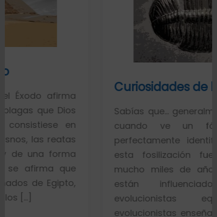
Curiosidades de los fósiles
rma
ios
Sabías que… generalmente toda la g
 en
cuando ve un fósil de un 
atas
perfectamente identificado piensa
rma
esta fosilización fue un proces
que
mucho miles de años. Esto es po
to,
están influenciados por id
evolucionistas equivocadas.
evolucionistas enseñan con gráficos