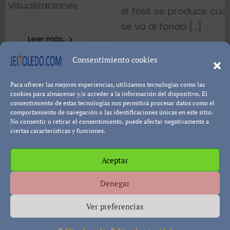
nes
el fósil se produce cuando el pez mu
se va al fondo […]
.
8402 visualizaci
Consentimiento cookies
Para ofrecer las mejores experiencias, utilizamos tecnologías como las
Leer más.
Pablo Blanco
cookies para almacenar y/o acceder a la información del dispositivo. El
consentimiento de estas tecnologías nos permitirá procesar datos como el
comportamiento de navegación o las identificaciones únicas en este sitio.
No consentir o retirar el consentimiento, puede afectar negativamente a
ciertas características y funciones.
Aceptar
Política de cookies
Política de Privacidad
Descargo de
Denegar
Responsabilidad
Ver preferencias