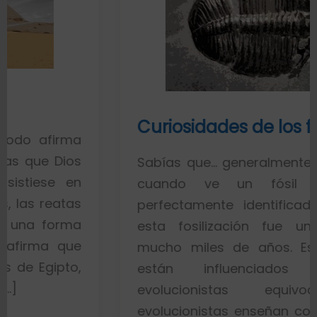
Curiosidades de los fósiles
a
s
Sabías que… generalmente toda la gen
n
cuando ve un fósil de un p
s
perfectamente identificado piensa q
a
esta fosilización fue un proceso 
e
mucho miles de años. Esto es porq
,
están influenciados por ide
evolucionistas equivocadas. L
evolucionistas enseñan con gráficos q