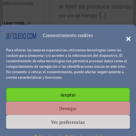
s
el fósil se produce cuando el pez muer
se va al fondo […]
8402 visualizacion
Consentimiento cookies
Para ofrecer las mejores experiencias, utilizamos tecnologías como las
Leer más...
Pablo Blanco
cookies para almacenar y/o acceder a la información del dispositivo. El
consentimiento de estas tecnologías nos permitirá procesar datos como el
comportamiento de navegación o las identificaciones únicas en este sitio.
No consentir o retirar el consentimiento, puede afectar negativamente a
ciertas características y funciones.
Aceptar
Política de cookies
Política de Privacidad
Descargo de
Denegar
Responsabilidad
Ver preferencias