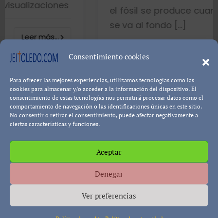
es
el fósil se produce cuando el pez mue
se va al fondo […]
8402 visualizacio
Consentimiento cookies
Para ofrecer las mejores experiencias, utilizamos tecnologías como las
Leer más.
Pablo Blanco
cookies para almacenar y/o acceder a la información del dispositivo. El
consentimiento de estas tecnologías nos permitirá procesar datos como el
comportamiento de navegación o las identificaciones únicas en este sitio.
No consentir o retirar el consentimiento, puede afectar negativamente a
ciertas características y funciones.
Aceptar
Política de cookies
Política de Privacidad
Descargo de
Denegar
Responsabilidad
Ver preferencias