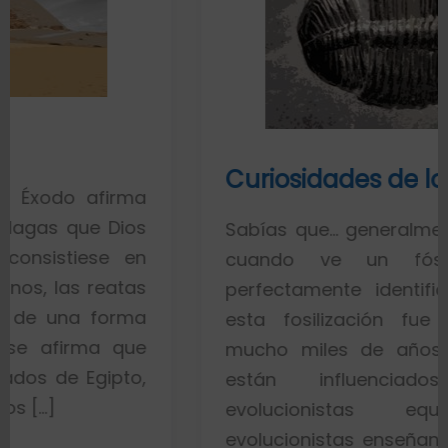
Curiosidades de los fósiles
rma
ios
Sabías que… generalmente toda la g
 en
cuando ve un fósil de un 
tas
perfectamente identificado piensa
rma
esta fosilización fue un proces
que
mucho miles de años. Esto es po
to,
están influenciados por id
evolucionistas equivocadas. 
evolucionistas enseñan con gráficos