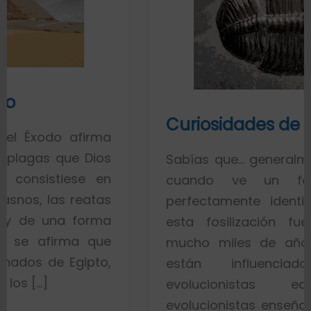
Curiosidades de los fósiles
irma
Dios
Sabías que… generalmente toda la 
 en
cuando ve un fósil de un 
atas
perfectamente identificado piensa
rma
esta fosilización fue un proces
que
mucho miles de años. Esto es po
pto,
están influenciados por i
evolucionistas equivocadas.
evolucionistas enseñan con gráfico