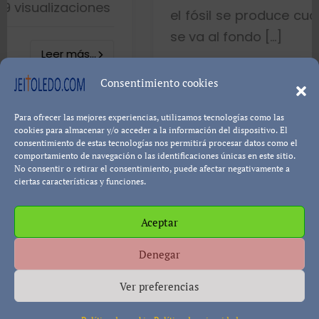
nes
el fósil se produce cuando el pez mu
se va al fondo […]
.
8402 visualizaci
Consentimiento cookies
Para ofrecer las mejores experiencias, utilizamos tecnologías como las
Leer más
Pablo Blanco
cookies para almacenar y/o acceder a la información del dispositivo. El
consentimiento de estas tecnologías nos permitirá procesar datos como el
comportamiento de navegación o las identificaciones únicas en este sitio.
No consentir o retirar el consentimiento, puede afectar negativamente a
ciertas características y funciones.
Aceptar
Política de cookies
Política de Privacidad
Descargo de
Denegar
Responsabilidad
Ver preferencias